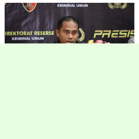
TANJUNG SELOR – Keberhasilan Polda Kalimantan Utara dalam
mengungkap puluhan kasus pencurian dengan pemberatan (curat),
pencurian dengan kekerasan (curas), dan pencurian kendaraan
bermotor (curanmor) mendapat apresiasi dari kalangan legislatif.