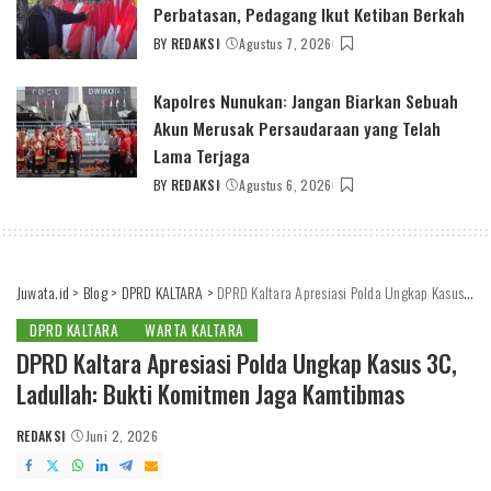
Perbatasan, Pedagang Ikut Ketiban Berkah
BY
REDAKSI
Agustus 7, 2026
POSTED
BY
Kapolres Nunukan: Jangan Biarkan Sebuah
Akun Merusak Persaudaraan yang Telah
Lama Terjaga
BY
REDAKSI
Agustus 6, 2026
POSTED
BY
Juwata.id
>
Blog
>
DPRD KALTARA
>
DPRD Kaltara Apresiasi Polda Ungkap Kasus 3C, Ladullah: Bukti Komitmen Jaga Kamtibmas
DPRD KALTARA
WARTA KALTARA
DPRD Kaltara Apresiasi Polda Ungkap Kasus 3C,
Ladullah: Bukti Komitmen Jaga Kamtibmas
REDAKSI
Juni 2, 2026
POSTED
BY