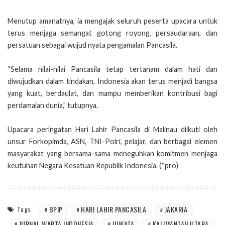
Menutup amanatnya, ia mengajak seluruh peserta upacara untuk
terus menjaga semangat gotong royong, persaudaraan, dan
persatuan sebagai wujud nyata pengamalan Pancasila.
“Selama nilai-nilai Pancasila tetap tertanam dalam hati dan
diwujudkan dalam tindakan, Indonesia akan terus menjadi bangsa
yang kuat, berdaulat, dan mampu memberikan kontribusi bagi
perdamaian dunia,” tutupnya.
Upacara peringatan Hari Lahir Pancasila di Malinau diikuti oleh
unsur Forkopimda, ASN, TNI-Polri, pelajar, dan berbagai elemen
masyarakat yang bersama-sama meneguhkan komitmen menjaga
keutuhan Negara Kesatuan Republik Indonesia. (*pro)
BPIP
HARI LAHIR PANCASILA
JAKARIA
Tags:
JURNAL WARTA INDONESIA
JUWATA
KALIMANTAN UTARA