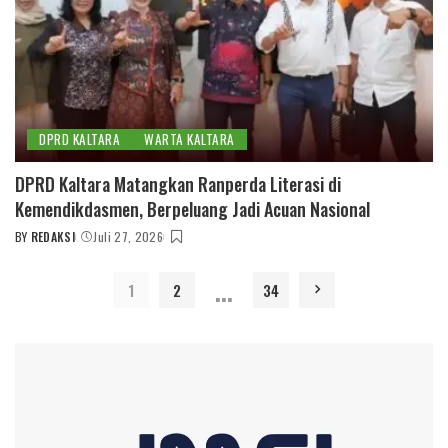
DPRD KALTARA
WARTA KALTARA
DPRD Kaltara Matangkan Ranperda Literasi di
Kemendikdasmen, Berpeluang Jadi Acuan Nasional
BY
REDAKSI
Juli 27, 2026
POSTED
BY
…
1
2
34