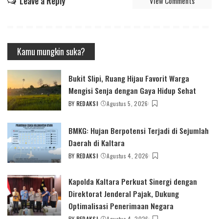
Leave a Reply
View Comments
Kamu mungkin suka?
Bukit Slipi, Ruang Hijau Favorit Warga
Mengisi Senja dengan Gaya Hidup Sehat
BY
REDAKSI
Agustus 5, 2026
POSTED
BY
BMKG: Hujan Berpotensi Terjadi di Sejumlah
Daerah di Kaltara
BY
REDAKSI
Agustus 4, 2026
POSTED
BY
Kapolda Kaltara Perkuat Sinergi dengan
Direktorat Jenderal Pajak, Dukung
Optimalisasi Penerimaan Negara
BY
REDAKSI
Agustus 4, 2026