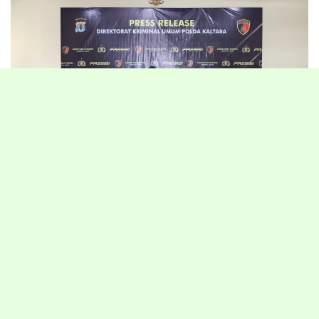
TANJUNG SELOR – Komitmen Kepolisian Daerah Kalimantan
Utara (Polda Kaltara) dalam menjaga keamanan dan ketertiban
masyarakat kembali dibuktikan melalui keberhasilan pengungkapan
puluhan kasus tindak pidana pencurian sepanjang tahun 2026.