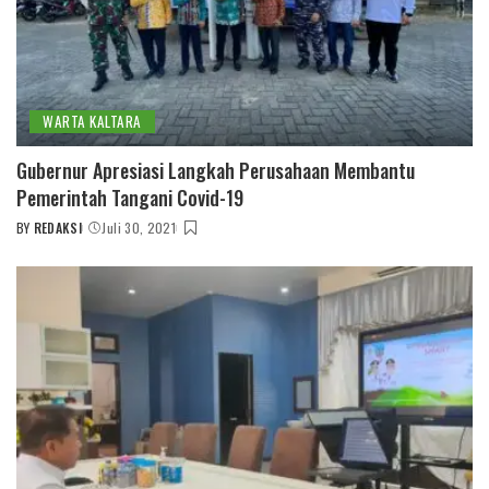
WARTA KALTARA
Gubernur Apresiasi Langkah Perusahaan Membantu
Pemerintah Tangani Covid-19
BY
REDAKSI
Juli 30, 2021
POSTED
BY