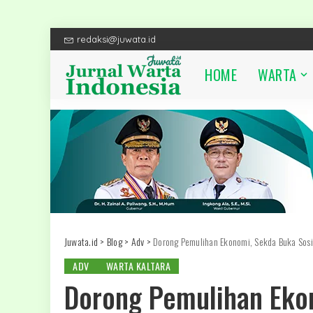
redaksi@juwata.id
HOME
WARTA
Juwata.id
>
Blog
>
Adv
>
Dorong Pemulihan Ekonomi, Sekda Buka Sosia
ADV
WARTA KALTARA
Dorong Pemulihan Eko