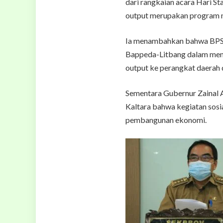
dari rangkaian acara Hari St
output merupakan program nas
Ia menambahkan bahwa BPS K
Bappeda-Litbang dalam meny
output ke perangkat daerah d
Sementara Gubernur Zainal 
Kaltara bahwa kegiatan sosia
pembangunan ekonomi.