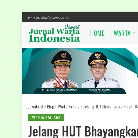
redaksi@juwata.id
HOME
WARTA
Juwata.id
>
Blog
>
Warta Kaltara
>
Jelang HUT Bhayangkara Ke-75, TNI
WARTA KALTARA
Jelang HUT Bhayangkara