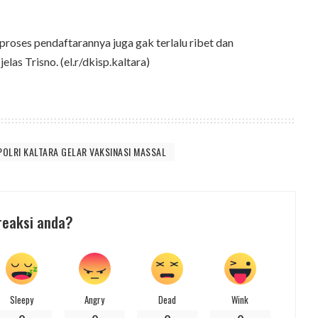
 proses pendaftarannya juga gak terlalu ribet dan
elas Trisno. (el.r/dkisp.kaltara)
POLRI KALTARA GELAR VAKSINASI MASSAL
reaksi anda?
Sleepy
Angry
Dead
Wink