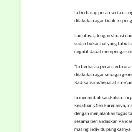
Ia berharap,peran serta ora
dilakukan agar tidak terpe
Lanjutnya,,dengan situasi da
sudah bukan hal yang tabu la
negatif dapat mempengaruhi
“Ia berharap,peran serta or
dilakukan agar sebagai gene
Radikalisme/Separatisme”,u
Ia menambahkan,Paham ini p
kesatuan,Oleh karenanya, m
dengan menjalankan tugas ta
sesama berlandaskan Pancas
masing individu,pungkasnya.