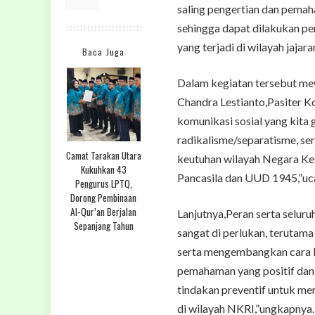
saling pengertian dan pemah
sehingga dapat dilakukan p
yang terjadi di wilayah jaja
Baca Juga
Dalam kegiatan tersebut me
Chandra Lestianto,Pasiter 
komunikasi sosial yang kita
radikalisme/separatisme, s
Camat Tarakan Utara
keutuhan wilayah Negara Ke
Kukuhkan 43
Pancasila dan UUD 1945,”uc
Pengurus LPTQ,
Dorong Pembinaan
Al-Qur’an Berjalan
Lanjutnya,Peran serta selu
Sepanjang Tahun
sangat di perlukan, teruta
serta mengembangkan cara 
pemahaman yang positif dan
tindakan preventif untuk m
di wilayah NKRI,”ungkapnya.