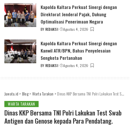
Kapolda Kaltara Perkuat Sinergi dengan
Direktorat Jenderal Pajak, Dukung
Optimalisasi Penerimaan Negara
BY
REDAKSI
Agustus 4, 2026
POSTED
BY
Kapolda Kaltara Perkuat Sinergi dengan
Kanwil ATR/BPN, Bahas Penyelesaian
Sengketa Pertanahan
BY
REDAKSI
Agustus 4, 2026
POSTED
BY
Juwata.id
>
Blog
>
Warta Tarakan
>
Dinas KKP Bersama TNI Polri Lakukan Test Swab Antigen dan Genose kepada Para Pendatang.
WARTA TARAKAN
Dinas KKP Bersama TNI Polri Lakukan Test Swab
Antigen dan Genose kepada Para Pendatang.