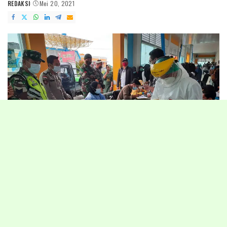
REDAKSI
Mei 20, 2021
POSTED
BY
Tarakan – Guna mencegah sekaligus mengendalikan penyebaran
covid 19 pada masa arus balik penumpang pasca libur lebaran idul