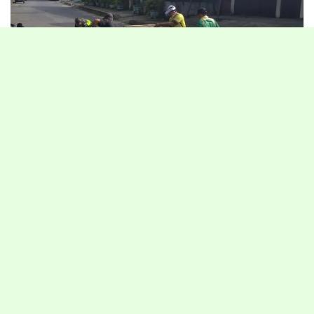
TARAKAN – Guna memperlancar aktifitas warga, Babinsa Koramil
0907/03 Tarbar Serka Samian bersama masyarakat melaksanakan
kerja bhakti pembersihan tanah sisa galian drainase diJl.jalan
KH.Dewantara Kel.Karang Balik Kec.Tarakan
Barat,Minggu(07/03/2021).
Dengan peralatan seadanya, Babinsa bersama masyarakat tampak
antusias dan bersemangat mengangkut sisa tanah untuk
mendukung kelancaran arus lalu lintas di kawasan tersebut.