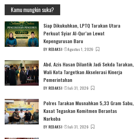
Kamu mungkin suka?
Siap Dikukuhkan, LPTQ Tarakan Utara
Perkuat Syiar Al-Qur’an Lewat
Kepengurusan Baru
BY
REDAKSI
Agustus 1, 2026
POSTED
BY
Abd. Azis Hasan Dilantik Jadi Sekda Tarakan,
Wali Kota Targetkan Akselerasi Kinerja
Pemerintahan
BY
REDAKSI
Juli 31, 2026
POSTED
BY
Polres Tarakan Musnahkan 5,33 Gram Sabu,
Kasat Tegaskan Komitmen Berantas
Narkoba
BY
REDAKSI
Juli 31, 2026
POSTED
BY