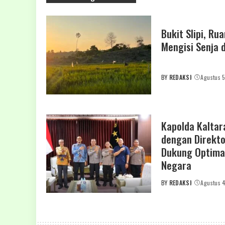
Bukit Slipi, Ru
Mengisi Senja 
BY
REDAKSI
Agustus 
POSTED
BY
Kapolda Kaltar
dengan Direkto
Dukung Optima
Negara
BY
REDAKSI
Agustus 
POSTED
BY