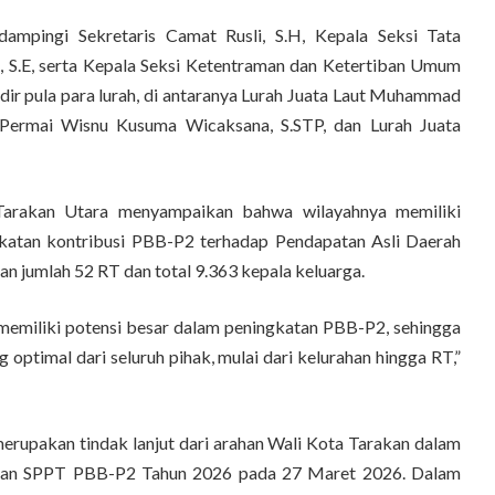
idampingi Sekretaris Camat Rusli, S.H, Kepala Seksi Tata
 S.E, serta Kepala Seksi Ketentraman dan Ketertiban Umum
adir pula para lurah, di antaranya Lurah Juata Laut Muhammad
 Permai Wisnu Kusuma Wicaksana, S.STP, dan Lurah Juata
Tarakan Utara menyampaikan bahwa wilayahnya memiliki
gkatan kontribusi PBB-P2 terhadap Pendapatan Asli Daerah
an jumlah 52 RT dan total 9.363 kepala keluarga.
emiliki potensi besar dalam peningkatan PBB-P2, sehingga
 optimal dari seluruh pihak, mulai dari kelurahan hingga RT,”
 merupakan tindak lanjut dari arahan Wali Kota Tarakan dalam
aian SPPT PBB-P2 Tahun 2026 pada 27 Maret 2026. Dalam