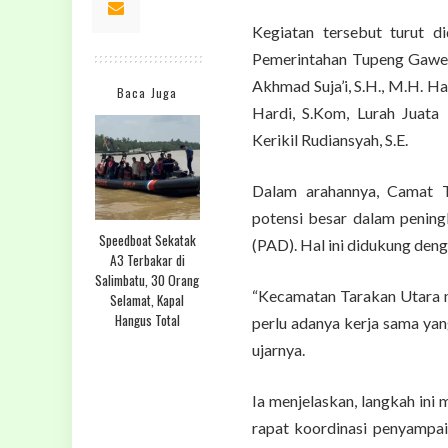
Kegiatan tersebut turut d
Pemerintahan Tupeng Gawe,
Akhmad Suja’i, S.H., M.H. H
Baca Juga
Hardi, S.Kom, Lurah Juata
Kerikil Rudiansyah, S.E.
Dalam arahannya, Camat 
potensi besar dalam penin
Speedboat Sekatak
(PAD). Hal ini didukung deng
A3 Terbakar di
Salimbatu, 30 Orang
“Kecamatan Tarakan Utara m
Selamat, Kapal
Hangus Total
perlu adanya kerja sama yang
ujarnya.
Ia menjelaskan, langkah ini
rapat koordinasi penyamp