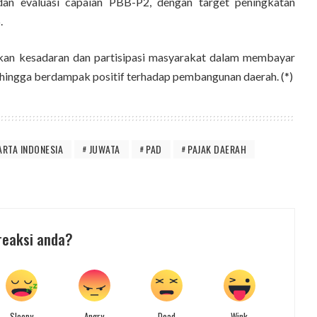
dan evaluasi capaian PBB-P2, dengan target peningkatan
.
apkan kesadaran dan partisipasi masyarakat dalam membayar
ehingga berdampak positif terhadap pembangunan daerah. (*)
ARTA INDONESIA
JUWATA
PAD
PAJAK DAERAH
reaksi anda?
Sleepy
Angry
Dead
Wink