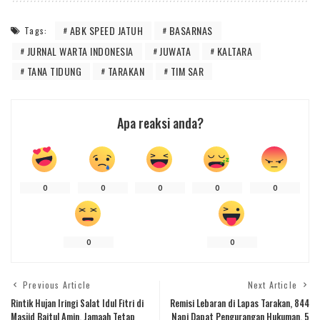
ABK SPEED JATUH
BASARNAS
Tags:
JURNAL WARTA INDONESIA
JUWATA
KALTARA
TANA TIDUNG
TARAKAN
TIM SAR
Apa reaksi anda?
0
0
0
0
0
0
0
Previous Article
Next Article
Rintik Hujan Iringi Salat Idul Fitri di
Remisi Lebaran di Lapas Tarakan, 844
Masjid Baitul Amin, Jamaah Tetap
Napi Dapat Pengurangan Hukuman, 5