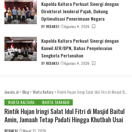
Kapolda Kaltara Perkuat Sinergi dengan
Direktorat Jenderal Pajak, Dukung
Optimalisasi Penerimaan Negara
BY
REDAKSI
Agustus 4, 2026
POSTED
BY
Kapolda Kaltara Perkuat Sinergi dengan
Kanwil ATR/BPN, Bahas Penyelesaian
Sengketa Pertanahan
BY
REDAKSI
Agustus 4, 2026
POSTED
BY
Juwata.id
>
Blog
>
Warta Kaltara
>
Rintik Hujan Iringi Salat Idul Fitri di Masjid Baitul Amin, Jamaah Tetap Padati Hingga Khutbah Usai
WARTA KALTARA
WARTA TARAKAN
Rintik Hujan Iringi Salat Idul Fitri di Masjid Baitul
Amin, Jamaah Tetap Padati Hingga Khutbah Usai
REDAKSI
Maret 21, 2026