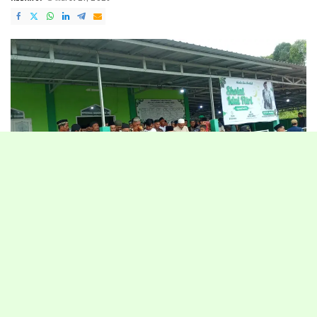
POSTED
BY
Tarakan – Pelaksanaan Salat Idul Fitri 1447 Hijriah di Masjid Baitul
Amin, Perum PNS, Kelurahan Juata Permai, Kecamatan Tarakan
Utara, Kota Tarakan, Kalimantan Utara, berlangsung khidmat,
Sabtu (21/03/2026).
Ratusan jamaah memadati area dalam hingga halaman masjid sejak