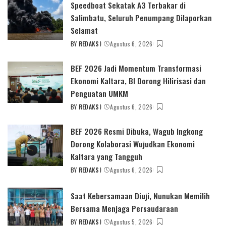
Speedboat Sekatak A3 Terbakar di
Salimbatu, Seluruh Penumpang Dilaporkan
Selamat
BY
REDAKSI
Agustus 6, 2026
POSTED
BY
BEF 2026 Jadi Momentum Transformasi
Ekonomi Kaltara, BI Dorong Hilirisasi dan
Penguatan UMKM
BY
REDAKSI
Agustus 6, 2026
POSTED
BY
BEF 2026 Resmi Dibuka, Wagub Ingkong
Dorong Kolaborasi Wujudkan Ekonomi
Kaltara yang Tangguh
BY
REDAKSI
Agustus 6, 2026
POSTED
BY
Saat Kebersamaan Diuji, Nunukan Memilih
Bersama Menjaga Persaudaraan
BY
REDAKSI
Agustus 5, 2026