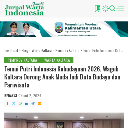
0
Juwata.id
>
Blog
>
Warta Kaltara
>
Pemprov Kaltara
>
Temui Putri Indonesia Kebudayaan 2026, Wagub Kaltara Dorong Anak Muda Jadi Duta Budaya dan Pariwisata
PEMPROV KALTARA
WARTA KALTARA
Temui Putri Indonesia Kebudayaan 2026, Wagub
Kaltara Dorong Anak Muda Jadi Duta Budaya dan
Pariwisata
REDAKSI
Juni 2, 2026
POSTED
BY