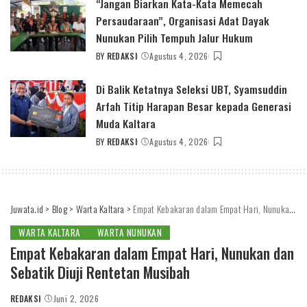
“Jangan Biarkan Kata-Kata Memecah
Persaudaraan”, Organisasi Adat Dayak
Nunukan Pilih Tempuh Jalur Hukum
BY
REDAKSI
Agustus 4, 2026
POSTED
BY
Di Balik Ketatnya Seleksi UBT, Syamsuddin
Arfah Titip Harapan Besar kepada Generasi
Muda Kaltara
BY
REDAKSI
Agustus 4, 2026
POSTED
BY
Juwata.id
>
Blog
>
Warta Kaltara
>
Empat Kebakaran dalam Empat Hari, Nunukan dan Sebatik Diuji Rentetan Musibah
WARTA KALTARA
WARTA NUNUKAN
Empat Kebakaran dalam Empat Hari, Nunukan dan
Sebatik Diuji Rentetan Musibah
REDAKSI
Juni 2, 2026
POSTED