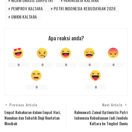
NILAM ONASIS SAHPUTRI
PARIWISATA KALTARA
PEMPROV KALTARA
PUTRI INDONESIA KEBUDAYAAN 2026
UMKM KALTARA
Apa reaksi anda?
0
0
0
0
0
0
0
Previous Article
Next Article
Empat Kebakaran dalam Empat Hari,
Rahmawati Zainal Optimistis Putri
Nunukan dan Sebatik Diuji Rentetan
Indonesia Kebudayaan Jadi Jendela
Musibah
Kaltara ke Tingkat Dunia