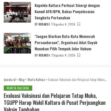
BY
Kapolda Kaltara Perkuat Sinergi dengan
Kanwil ATR/BPN, Bahas Penyelesaian
Sengketa Pertanahan
BY
REDAKSI
Agustus 4, 2026
POSTED
BY
“Jangan Biarkan Kata-Kata Memecah
Persaudaraan”, Organisasi Adat Dayak
Nunukan Pilih Tempuh Jalur Hukum
BY
REDAKSI
Agustus 4, 2026
POSTED
BY
Juwata.id
>
Blog
>
Warta Kaltara
>
Evaluasi Vaksinasi dan Pelajaran Tatap Muka, TGUPP Harap Wakil Kaltara di Pusat Perjuangkan Vaksin Tambahan
WARTA KALTARA
Evaluasi Vaksinasi dan Pelajaran Tatap Muka,
TGUPP Harap Wakil Kaltara di Pusat Perjuangkan
Vaksin Tambahan