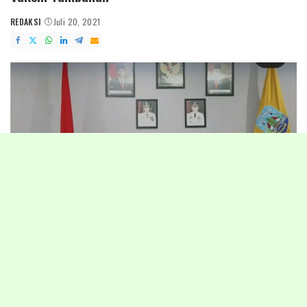
REDAKSI
Juli 20, 2021
POSTED
BY
Tanjung Selor – Tim Gubernur Untuk Percepatan Pembangunan
(TGUPP) Kalimantan Utara (Kaltara) mengevaluasi pelaksanaan
vaksinasi serta persiapan pelajaran tatap muka di Kaltara.
“Kita membicarakan bagaimana
progress
pelaksanaan vaksin di