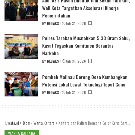
Abd. Azis Hasan Dilantik Jadi Sekda Tarakan,
Wali Kota Targetkan Akselerasi Kinerja
Pemerintahan
BY
REDAKSI
Juli 31, 2026
POSTED
BY
Polres Tarakan Musnahkan 5,33 Gram Sabu,
Kasat Tegaskan Komitmen Berantas
Narkoba
BY
REDAKSI
Juli 31, 2026
POSTED
BY
Pemkab Malinau Dorong Desa Kembangkan
Potensi Lokal Lewat Teknologi Tepat Guna
BY
REDAKSI
Juli 31, 2026
POSTED
BY
Juwata.id
>
Blog
>
Warta Kaltara
>
Kaltara dan Kaltim Rencana Gelar Kerja Sama Bidang Kelautan dan Perikanan
WARTA KALTARA