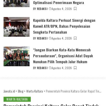
Optimalisasi Penerimaan Negara
BY
REDAKSI
Agustus 4, 2026
POSTED
BY
Kapolda Kaltara Perkuat Sinergi dengan
Kanwil ATR/BPN, Bahas Penyelesaian
Sengketa Pertanahan
BY
REDAKSI
Agustus 4, 2026
POSTED
BY
“Jangan Biarkan Kata-Kata Memecah
Persaudaraan”, Organisasi Adat Dayak
Nunukan Pilih Tempuh Jalur Hukum
BY
REDAKSI
Agustus 4, 2026
POSTED
BY
Juwata.id
>
Blog
>
Warta Kaltara
>
Pemerintah Provinsi Kaltara Gelar Rapat Tindak Lanjut Kerja Sama Bersama PT Pegadaian (Persero)
WARTA KALTARA