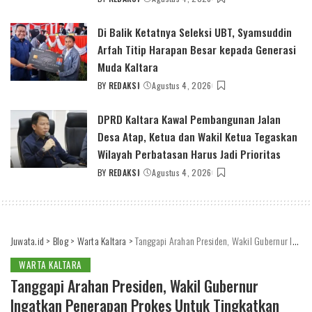
POSTED
BY
Di Balik Ketatnya Seleksi UBT, Syamsuddin
Arfah Titip Harapan Besar kepada Generasi
Muda Kaltara
BY
REDAKSI
Agustus 4, 2026
POSTED
BY
DPRD Kaltara Kawal Pembangunan Jalan
Desa Atap, Ketua dan Wakil Ketua Tegaskan
Wilayah Perbatasan Harus Jadi Prioritas
BY
REDAKSI
Agustus 4, 2026
POSTED
BY
Juwata.id
>
Blog
>
Warta Kaltara
>
Tanggapi Arahan Presiden, Wakil Gubernur Ingatkan Penerapan Prokes Untuk Tingkatkan Perekonomian
WARTA KALTARA
Tanggapi Arahan Presiden, Wakil Gubernur
Ingatkan Penerapan Prokes Untuk Tingkatkan