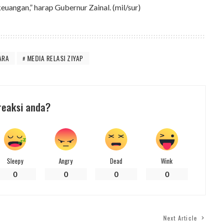
uangan,” harap Gubernur Zainal. (mil/sur)
ARA
MEDIA RELASI ZIYAP
reaksi anda?
Sleepy
Angry
Dead
Wink
0
0
0
0
Next Article