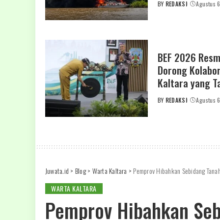
BY
REDAKSI
Agustus 
POSTED
BY
BEF 2026 Resm
Dorong Kolabo
Kaltara yang 
BY
REDAKSI
Agustus 
POSTED
BY
Juwata.id
>
Blog
>
Warta Kaltara
>
Pemprov Hibahkan Sebidang Tanah
WARTA KALTARA
Pemprov Hibahkan Seb