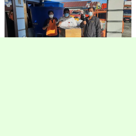
TANJUNG SELOR – Pemerintah Provinsi Kalimantan Utara
(Kaltara) melalui Badan Penanggulangan Bencana Daerah (BPBD)
Kaltara menerima sebanyak 8.050 pcs Rapid Tes Swab Antigen
tambahan dari Badan Nasional Penanggulangan Bencana (BNPB),
Rabu (13/1/2021) lalu.
Kepala Pelaksana (Kalak) BPBD Andi Santiaji Pananrangi
mengatakan, pada tanggal 21 Desember 2020 lalu, Kaltara juga
mendapatkan bantuan 10 ribu Rapid Antigen dari BNPB dengan