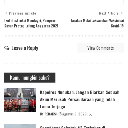
Previous Article
Next Article
Ikuti Instruksi Mendagri, Pemprov
Tarakan Mulai Laksanakan Vaksinisai
Susun Protap Lelang Anggaran 2021
Covid-19
Leave a Reply
View Comments
Kamu mungkin suka?
Kapolres Nunukan: Jangan Biarkan Sebuah
Akun Merusak Persaudaraan yang Telah
Lama Terjaga
BY
REDAKSI
Agustus 6, 2026
POSTED
BY
Speedboat Sekatak A3 Terbakar di