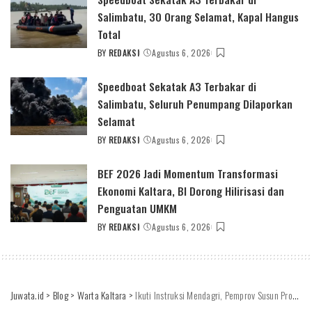
Salimbatu, 30 Orang Selamat, Kapal Hangus
Total
BY
REDAKSI
Agustus 6, 2026
POSTED
BY
Speedboat Sekatak A3 Terbakar di
Salimbatu, Seluruh Penumpang Dilaporkan
Selamat
BY
REDAKSI
Agustus 6, 2026
POSTED
BY
BEF 2026 Jadi Momentum Transformasi
Ekonomi Kaltara, BI Dorong Hilirisasi dan
Penguatan UMKM
BY
REDAKSI
Agustus 6, 2026
POSTED
BY
Juwata.id
>
Blog
>
Warta Kaltara
>
Ikuti Instruksi Mendagri, Pemprov Susun Protap Lelang Anggaran 2021