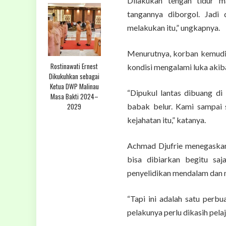
Dilakukan tengah tidur m
tangannya diborgol. Jadi
melakukan itu,” ungkapnya.
Menurutnya, korban kemudi
Rostinawati Ernest
kondisi mengalami luka akib
Dikukuhkan sebagai
Ketua DWP Malinau
“Dipukul lantas dibuang d
Masa Bakti 2024–
2029
babak belur. Kami sampai 
kejahatan itu,” katanya.
Achmad Djufrie menegaskan
bisa dibiarkan begitu sa
penyelidikan mendalam dan 
“Tapi ini adalah satu perb
pelakunya perlu dikasih pelaj