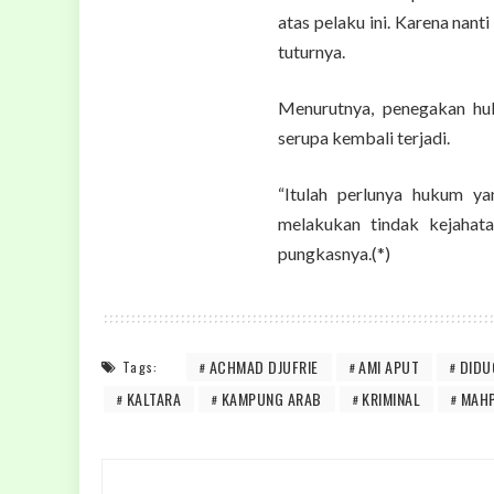
atas pelaku ini. Karena nant
tuturnya.
Menurutnya, penegakan hu
serupa kembali terjadi.
“Itulah perlunya hukum y
melakukan tindak kejahat
pungkasnya.(*)
ACHMAD DJUFRIE
AMI APUT
DIDU
Tags:
KALTARA
KAMPUNG ARAB
KRIMINAL
MAH