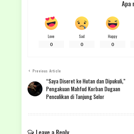
Apa 
Love
Sad
Happy
0
0
0
Previous Article
“Saya Diseret ke Hutan dan Dipukuli,”
Pengakuan Mahfud Korban Dugaan
Penculikan di Tanjung Selor
Leave a Reply