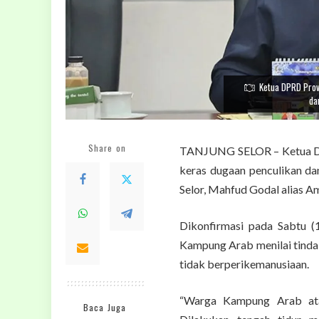
Ketua DPRD Prov
da
Share on
TANJUNG SELOR – Ketua DP
keras dugaan penculikan d
Selor, Mahfud Godal alias A
Dikonfirmasi pada Sabtu (
Kampung Arab menilai tind
tidak berperikemanusiaan.
“Warga Kampung Arab ata
Baca Juga