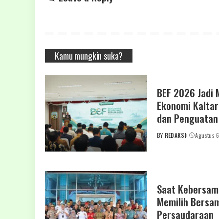
Kamu mungkin suka?
BEF 2026 Jadi
Ekonomi Kaltara
dan Penguata
BY
REDAKSI
Agustus 
POSTED
BY
Saat Kebersama
Memilih Bersa
Persaudaraan