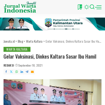
0
Juwata.id
>
Blog
>
Warta Kaltara
>
Gelar Vaksinasi, Dinkes Kaltara Sasar Ibu Hamil
WARTA KALTARA
Gelar Vaksinasi, Dinkes Kaltara Sasar Ibu Hamil
REDAKSI
September 18, 2021
POSTED
BY