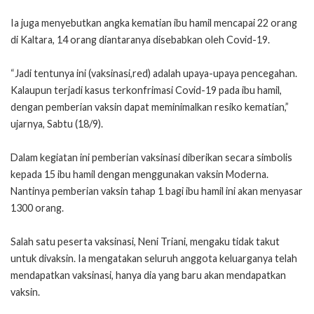
Ia juga menyebutkan angka kematian ibu hamil mencapai 22 orang
di Kaltara, 14 orang diantaranya disebabkan oleh Covid-19.
“Jadi tentunya ini (vaksinasi,red) adalah upaya-upaya pencegahan.
Kalaupun terjadi kasus terkonfrimasi Covid-19 pada ibu hamil,
dengan pemberian vaksin dapat meminimalkan resiko kematian,”
ujarnya, Sabtu (18/9).
Dalam kegiatan ini pemberian vaksinasi diberikan secara simbolis
kepada 15 ibu hamil dengan menggunakan vaksin Moderna.
Nantinya pemberian vaksin tahap 1 bagi ibu hamil ini akan menyasar
1300 orang.
Salah satu peserta vaksinasi, Neni Triani, mengaku tidak takut
untuk divaksin. Ia mengatakan seluruh anggota keluarganya telah
mendapatkan vaksinasi, hanya dia yang baru akan mendapatkan
vaksin.