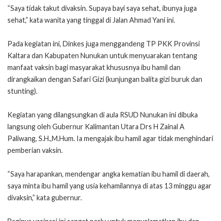
“Saya tidak takut divaksin. Supaya bayi saya sehat, ibunya juga
sehat,” kata wanita yang tinggal di Jalan Ahmad Yani ini.
Pada kegiatan ini, Dinkes juga menggandeng TP PKK Provinsi
Kaltara dan Kabupaten Nunukan untuk menyuarakan tentang
manfaat vaksin bagi masyarakat khususnya ibu hamil dan
dirangkaikan dengan Safari Gizi (kunjungan balita gizi buruk dan
stunting).
Kegiatan yang dilangsungkan di aula RSUD Nunukan ini dibuka
langsung oleh Gubernur Kalimantan Utara Drs H Zainal A
Paliwang, S.H.,M.Hum. Ia mengajak ibu hamil agar tidak menghindari
pemberian vaksin.
“Saya harapankan, mendengar angka kematian ibu hamil di daerah,
saya minta ibu hamil yang usia kehamilannya di atas 13 minggu agar
divaksin,” kata gubernur.