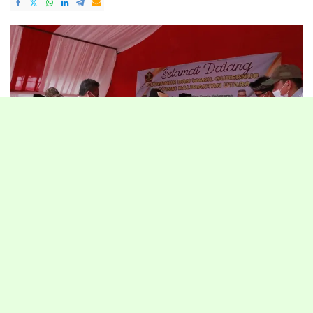
BY
Nunukan- Melanjuti kunjungan kerja (kunker), Gubernur
Kalimantan Utara (Kaltara) Zainal A. Paliwang beserta rombongan
yang didampingi Bupati Nunukan, Asmin Laura Hafied menghadiri
kegiatan pencanangan vaksinasi Covid-19 bagi ibu hamil di RSUD
Nunukan dan penyerahan bantuan sosial di Desa Binusan,