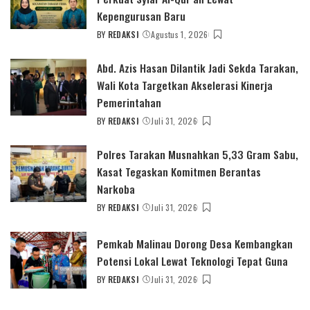
Kepengurusan Baru
BY
REDAKSI
Agustus 1, 2026
POSTED
BY
Abd. Azis Hasan Dilantik Jadi Sekda Tarakan,
Wali Kota Targetkan Akselerasi Kinerja
Pemerintahan
BY
REDAKSI
Juli 31, 2026
POSTED
BY
Polres Tarakan Musnahkan 5,33 Gram Sabu,
Kasat Tegaskan Komitmen Berantas
Narkoba
BY
REDAKSI
Juli 31, 2026
POSTED
BY
Pemkab Malinau Dorong Desa Kembangkan
Potensi Lokal Lewat Teknologi Tepat Guna
BY
REDAKSI
Juli 31, 2026
POSTED
BY