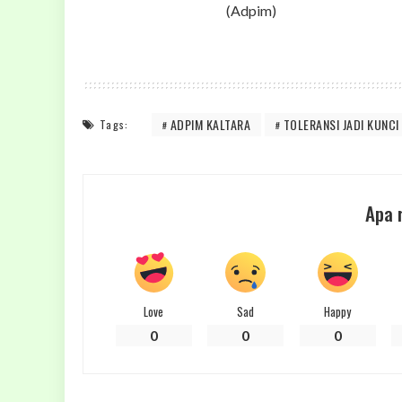
(Adpim)
ADPIM KALTARA
TOLERANSI JADI KUNC
Tags:
Apa 
Love
Sad
Happy
0
0
0