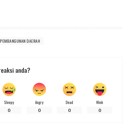
I PEMBANGUNAN DAERAH
reaksi anda?
Sleepy
Angry
Dead
Wink
0
0
0
0