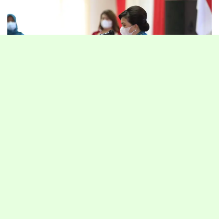
Tanjung Selor-Mewakili Rachmawati Zainal, Wakil Ketua Tim
Penggerak Pembinaan Kesejahteraan Keluarga (TP-PKK)
Provinsi Kalimantan Utara (Kaltara) Ping Yansen resmi lantik Sri
Kustarwati Hanafiah sebagai Ketua TP PKK Kabupaten Nunukan.
Acara yang berlangsung di Gedung Gabungan Dinas Provinsi
Kaltara pada Rabu (2/6), ini dimulai dengan pembacaan Surat
Keputusan (SK) Ketua TP-PKK Provinsi Kaltara dan dilanjutkan
dengan pembacaan naskah pelantikan.