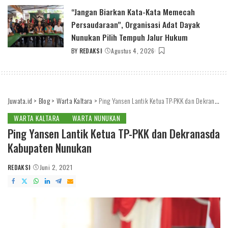
BY
“Jangan Biarkan Kata-Kata Memecah
Persaudaraan”, Organisasi Adat Dayak
Nunukan Pilih Tempuh Jalur Hukum
BY
REDAKSI
Agustus 4, 2026
POSTED
BY
Juwata.id
>
Blog
>
Warta Kaltara
>
Ping Yansen Lantik Ketua TP-PKK dan Dekranasda Kabupaten Nunukan
WARTA KALTARA
WARTA NUNUKAN
Ping Yansen Lantik Ketua TP-PKK dan Dekranasda
Kabupaten Nunukan
REDAKSI
Juni 2, 2021
POSTED
BY