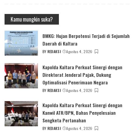
Kamu mungkin suka?
BMKG: Hujan Berpotensi Terjadi di Sejumlah
Daerah di Kaltara
BY
REDAKSI
Agustus 4, 2026
POSTED
BY
Kapolda Kaltara Perkuat Sinergi dengan
Direktorat Jenderal Pajak, Dukung
Optimalisasi Penerimaan Negara
BY
REDAKSI
Agustus 4, 2026
POSTED
BY
Kapolda Kaltara Perkuat Sinergi dengan
Kanwil ATR/BPN, Bahas Penyelesaian
Sengketa Pertanahan
BY
REDAKSI
Agustus 4, 2026
POSTED