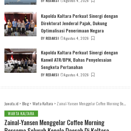
BY
REDAKSI
Agustus 4, 2026
POSTED
BY
Kapolda Kaltara Perkuat Sinergi dengan
Direktorat Jenderal Pajak, Dukung
Optimalisasi Penerimaan Negara
BY
REDAKSI
Agustus 4, 2026
POSTED
BY
Kapolda Kaltara Perkuat Sinergi dengan
Kanwil ATR/BPN, Bahas Penyelesaian
Sengketa Pertanahan
BY
REDAKSI
Agustus 4, 2026
POSTED
BY
Juwata.id
>
Blog
>
Warta Kaltara
>
Zainal-Yansen Menggelar Coffee Morning Bersama Seluruh Kepala Daerah Di Kaltara
WARTA KALTARA
Zainal-Yansen Menggelar Coffee Morning
Bersama Seluruh Kepala Daerah Di Kaltara